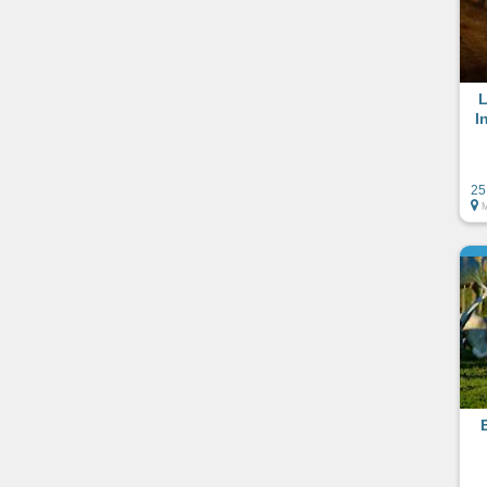
L
I
25