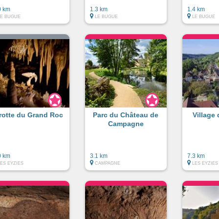
0 km
1.3 km
1.4 km
LE BUGUE
LE BUGUE
LE BUGUE
rotte du Grand Roc
Parc du Château de
Village
Campagne
0 km
3.1 km
7.3 km
LES EYZIES
CAMPAGNE
LES EYZIES