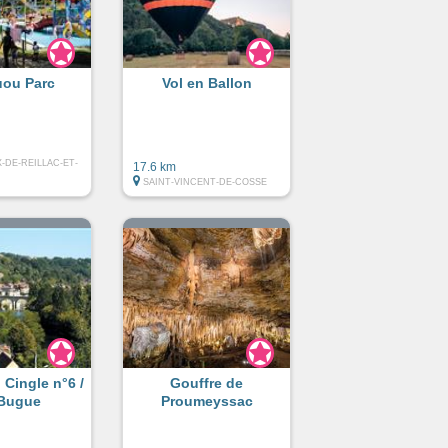
uou Parc
Vol en Ballon
X-DE-REILLAC-ET-
17.6 km
SAINT-VINCENT-DE-COSSE
 Cingle n°6 /
Gouffre de
Bugue
Proumeyssac