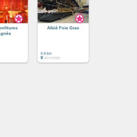
onfitures
Albié Foie Gras
Agnès
6.8 km
LES EYZIES