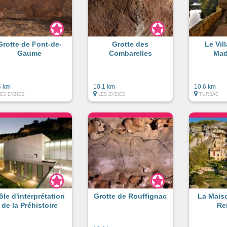
Grotte de Font-de-
Grotte des
Le Vil
Gaume
Combarelles
Mad
4 km
10.1 km
10.6 km
LES EYZIES
LES EYZIES
TURSAC
ôle d'interprétation
Grotte de Rouffignac
La Mais
de la Préhistoire
Re