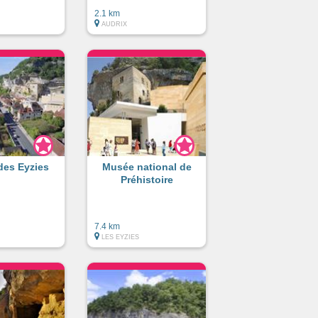
2.1 km
AUDRIX
 des Eyzies
Musée national de
Préhistoire
7.4 km
LES EYZIES