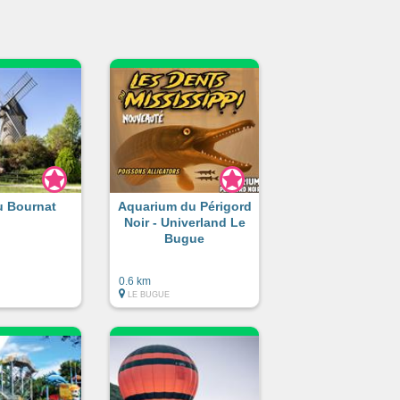
u Bournat
Aquarium du Périgord
Noir - Univerland Le
Bugue
0.6 km
LE BUGUE