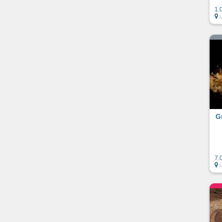
1.
G
7.