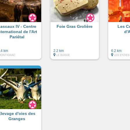
ascaux IV - Centre
Foie Gras Grolière
Les C
nternational de l'Art
d'
Pariétal
.4 km
2.2 km
6.2 km
MONTIGNAC
LE BUGUE
LES EYZIES
Elevage d'oies des
Granges