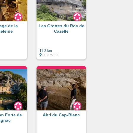
lage de la
Les Grottes du Roc de
eleine
Cazelle
11.3 km
LES EYZIES
on Forte de
Abri du Cap-Blanc
ignac