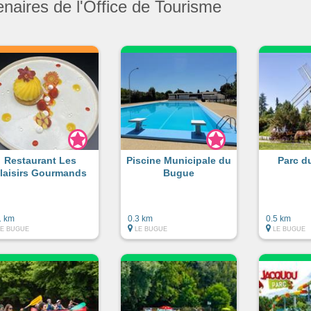
enaires de l'Office de Tourisme
Restaurant Les
Piscine Municipale du
Parc d
laisirs Gourmands
Bugue
1 km
0.3 km
0.5 km
LE BUGUE
LE BUGUE
LE BUGUE