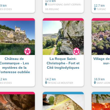
12.0 km
ROUFFIGNAC-SAINT-CERNIN-
.9 km
12.7 km
LES EYZIES
DE-REILHAC
TURSAC
Château de
La Roque Saint-
Village d
Commarque - Les
Christophe - Fort et
sur
mystères de la
Cité troglodytiques
Forteresse oubliée
.2 km
14.2 km
16.9 km
LES EYZIES
PEYZAC-LE-MOUSTIER
SAINT-LEO