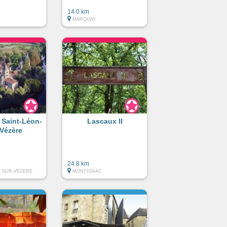
14.0 km
MARQUAY
e Saint-Léon-
Lascaux II
-Vézère
24.8 km
N-SUR-VEZERE
MONTIGNAC