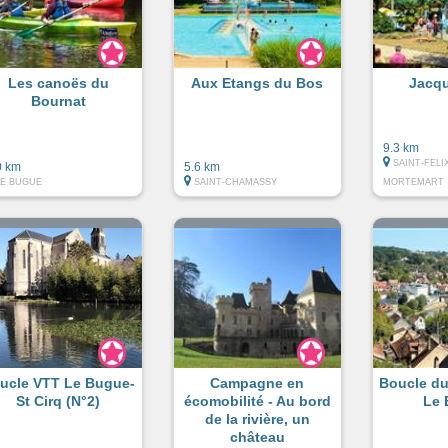
Les canoës du
Aux Etangs du Bos
Jacq
Bournat
9.3 km
SAINT-FELI
0 km
5.6 km
LE BUGUE
SAINT-CHAMASSY
MORTEMART
ucle VTT Le Bugue-
Campagne en
Boucle du
St Cirq (N°2)
écomobilité - Au bord
Le 
de la rivière, un
château