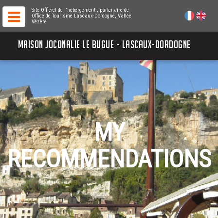
Site Officiel de l'hébergement
, partenaire de
Office de Tourisme Lascaux-Dordogne, Vallée
Vézère
MAISON JOCONALIE LE BUGUE - LASCAUX-DORDOGNE
MY
RECOMMENDATIONS