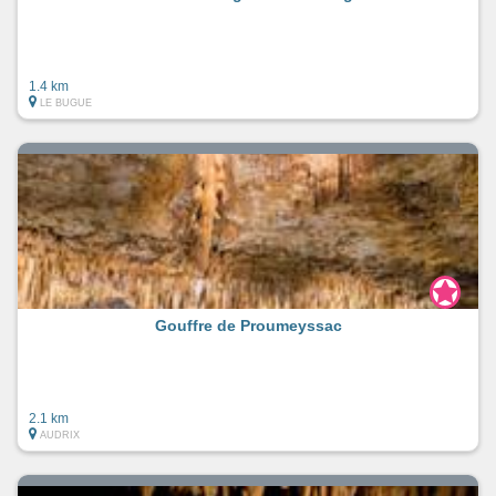
1.4 km
LE BUGUE
Gouffre de Proumeyssac
2.1 km
AUDRIX