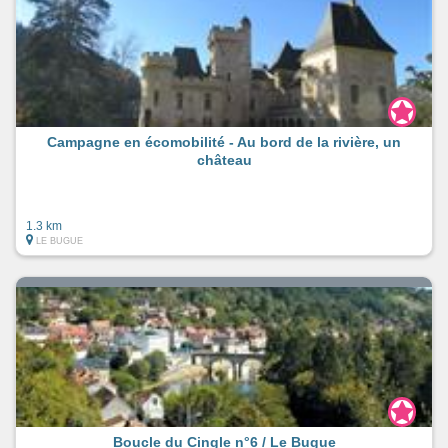
Campagne en écomobilité - Au bord de la rivière, un
château
1.3 km
LE BUGUE
Boucle du Cingle n°6 / Le Bugue