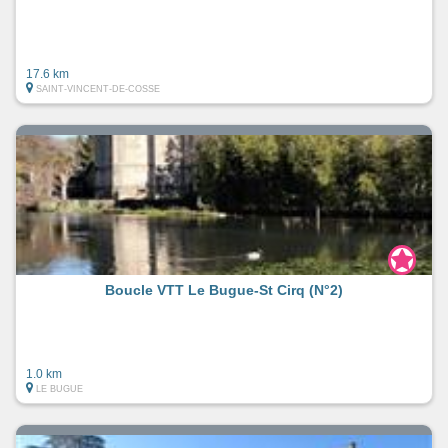
17.6 km
SAINT-VINCENT-DE-COSSE
Boucle VTT Le Bugue-St Cirq (N°2)
1.0 km
LE BUGUE