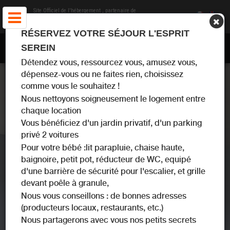
Site Officiel de l'hébergement
, partenaire de
Office de Tourisme Lascaux-Dordogne, Vallée
Vézère
RÉSERVEZ VOTRE SÉJOUR L'ESPRIT
MAISON JOCONALIE LE BUGUE - LASCAUX-DORDOGNE
SEREIN
Détendez vous, ressourcez vous, amusez vous,
dépensez-vous ou ne faites rien, choisissez
comme vous le souhaitez !
Nous nettoyons soigneusement le logement entre
chaque location
Vous bénéficiez d'un jardin privatif, d'un parking
privé 2 voitures
Pour votre bébé :lit parapluie, chaise haute,
baignoire, petit pot, réducteur de WC, equipé
d'une barrière de sécurité pour l'escalier, et grille
devant poêle à granule,
Nous vous conseillons : de bonnes adresses
(producteurs locaux, restaurants, etc.)
Nous partagerons avec vous nos petits secrets
MAISON JOCONALIE LE BUGUE