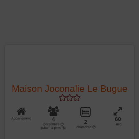
Maison Joconalie Le Bugue
4
60
Appartement
2
personnes
m2
chambres
(Maxi:
4
pers.
)